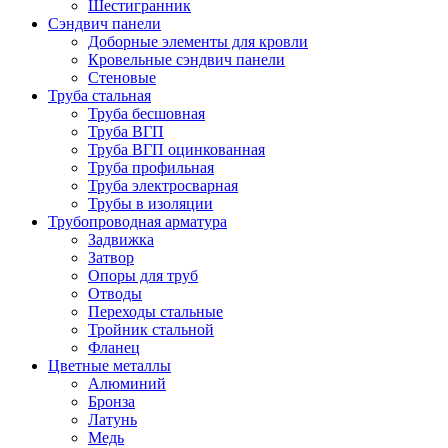
Шестигранник
Сэндвич панели
Доборные элементы для кровли
Кровельные сэндвич панели
Стеновые
Труба стальная
Труба бесшовная
Труба ВГП
Труба ВГП оцинкованная
Труба профильная
Труба электросварная
Трубы в изоляции
Трубопроводная арматура
Задвижка
Затвор
Опоры для труб
Отводы
Переходы стальные
Тройник стальной
Фланец
Цветные металлы
Алюминий
Бронза
Латунь
Медь