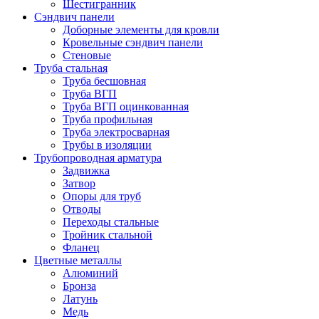
Шестигранник
Сэндвич панели
Доборные элементы для кровли
Кровельные сэндвич панели
Стеновые
Труба стальная
Труба бесшовная
Труба ВГП
Труба ВГП оцинкованная
Труба профильная
Труба электросварная
Трубы в изоляции
Трубопроводная арматура
Задвижка
Затвор
Опоры для труб
Отводы
Переходы стальные
Тройник стальной
Фланец
Цветные металлы
Алюминий
Бронза
Латунь
Медь