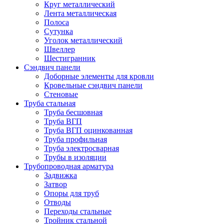
Круг металлический
Лента металлическая
Полоса
Сутунка
Уголок металлический
Швеллер
Шестигранник
Сэндвич панели
Доборные элементы для кровли
Кровельные сэндвич панели
Стеновые
Труба стальная
Труба бесшовная
Труба ВГП
Труба ВГП оцинкованная
Труба профильная
Труба электросварная
Трубы в изоляции
Трубопроводная арматура
Задвижка
Затвор
Опоры для труб
Отводы
Переходы стальные
Тройник стальной