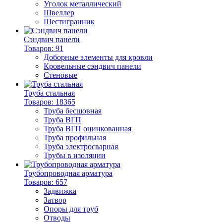
Уголок металлический
Швеллер
Шестигранник
Сэндвич панели
Товаров: 91
Доборные элементы для кровли
Кровельные сэндвич панели
Стеновые
Труба стальная
Товаров: 18365
Труба бесшовная
Труба ВГП
Труба ВГП оцинкованная
Труба профильная
Труба электросварная
Трубы в изоляции
Трубопроводная арматура
Товаров: 657
Задвижка
Затвор
Опоры для труб
Отводы