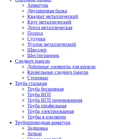
Арматура
Двутавровая балка
Квадрат металлический
Круг металлический
Лента металлическая
Полоса
Сутунка
Уголок металлический
Швеллер
Шестигранник
Сэндвич панели
Доборные элементы для кровли
Кровельные сэндвич панели
Стеновые
Труба стальная
Труба бесшовная
Труба ВГП
Труба ВГП оцинкованная
Труба профильная
Труба электросварная
Трубы в изоляции
Трубопроводная арматура
Задвижка
Затвор