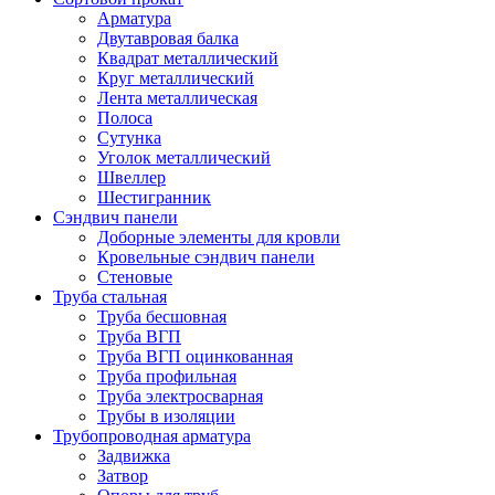
Арматура
Двутавровая балка
Квадрат металлический
Круг металлический
Лента металлическая
Полоса
Сутунка
Уголок металлический
Швеллер
Шестигранник
Сэндвич панели
Доборные элементы для кровли
Кровельные сэндвич панели
Стеновые
Труба стальная
Труба бесшовная
Труба ВГП
Труба ВГП оцинкованная
Труба профильная
Труба электросварная
Трубы в изоляции
Трубопроводная арматура
Задвижка
Затвор