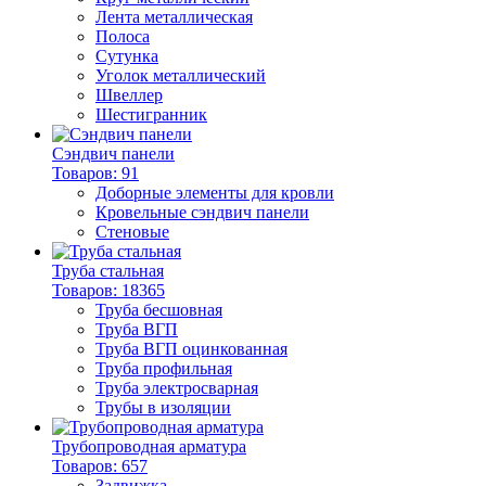
Лента металлическая
Полоса
Сутунка
Уголок металлический
Швеллер
Шестигранник
Сэндвич панели
Товаров: 91
Доборные элементы для кровли
Кровельные сэндвич панели
Стеновые
Труба стальная
Товаров: 18365
Труба бесшовная
Труба ВГП
Труба ВГП оцинкованная
Труба профильная
Труба электросварная
Трубы в изоляции
Трубопроводная арматура
Товаров: 657
Задвижка