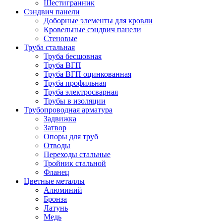
Шестигранник
Сэндвич панели
Доборные элементы для кровли
Кровельные сэндвич панели
Стеновые
Труба стальная
Труба бесшовная
Труба ВГП
Труба ВГП оцинкованная
Труба профильная
Труба электросварная
Трубы в изоляции
Трубопроводная арматура
Задвижка
Затвор
Опоры для труб
Отводы
Переходы стальные
Тройник стальной
Фланец
Цветные металлы
Алюминий
Бронза
Латунь
Медь