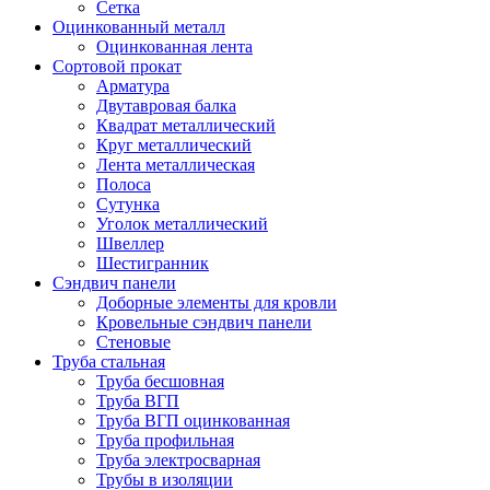
Сетка
Оцинкованный металл
Оцинкованная лента
Сортовой прокат
Арматура
Двутавровая балка
Квадрат металлический
Круг металлический
Лента металлическая
Полоса
Сутунка
Уголок металлический
Швеллер
Шестигранник
Сэндвич панели
Доборные элементы для кровли
Кровельные сэндвич панели
Стеновые
Труба стальная
Труба бесшовная
Труба ВГП
Труба ВГП оцинкованная
Труба профильная
Труба электросварная
Трубы в изоляции